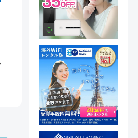
帯
ト
さ