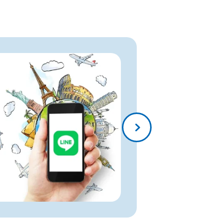
海外旅行にeS
ト・デメリッ
海外旅行中もスマ
快適な旅になるで
ットや交通機関の
地図アプ...