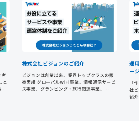
株式会社ビジョンのご紹介
運
ー
を考
ビジョンは創業以来、業界トップクラスの販
しと
売実績 グローバルWiFi事業、情報通信サービ
「作
選
ス事業、グランピング・旅行関連事業、
社ビ
が非
CLT（カスタマーロイヤリティチーム）
紹介
ビス