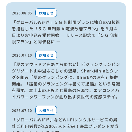
2026.08.05
お知らせ
「グローバルWiFi®」５Ｇ 無制限プランに独自のAI技術
を搭載した「５Ｇ 無制限 AI電波改善プラン」を８月４
日よりお申込み受付開始 ― リリース記念で「５Ｇ 無制
限プラン」と同価格に ―
2026.07.10
お知らせ
【夏のアウトドアをあきらめない】ビジョングランピン
グリゾート山中湖＆こしかの温泉、SharkNinjaとタッ
グを組み「夏のグランピングに、Shark®の涼を」提供
開始。「猛暑のグランピングは暑くて過酷」という常識
を覆す。富士山のふもとと霧島の名湯で、エアコン×ハ
イパワータワーファンが創り出す次世代の涼感ステイ。
2026.07.10
お知らせ
「グローバルWiFi®」などWi-Fiレンタルサービスの累
計ご利用者数が2,500万人を突破！豪華プレゼントが当