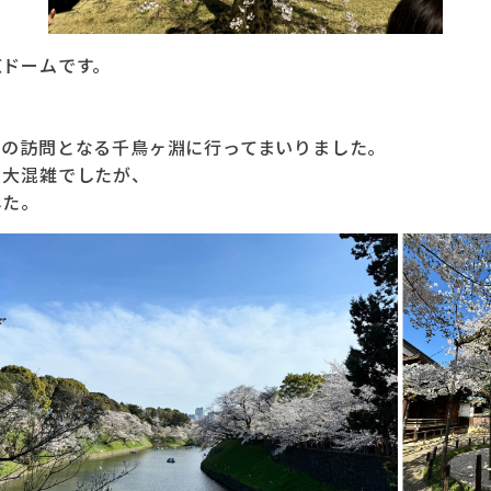
京ドームです。
ての訪問となる千鳥ヶ淵に行ってまいりました。
く大混雑でしたが、
した。