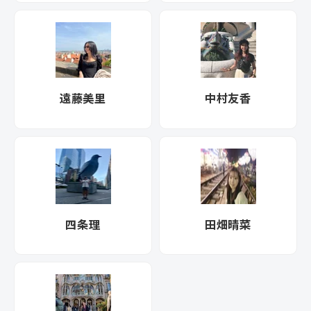
遠藤美里
中村友香
四条理
田畑晴菜