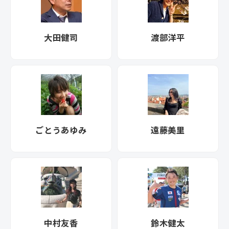
大田健司
渡部洋平
ごとうあゆみ
遠藤美里
中村友香
鈴木健太