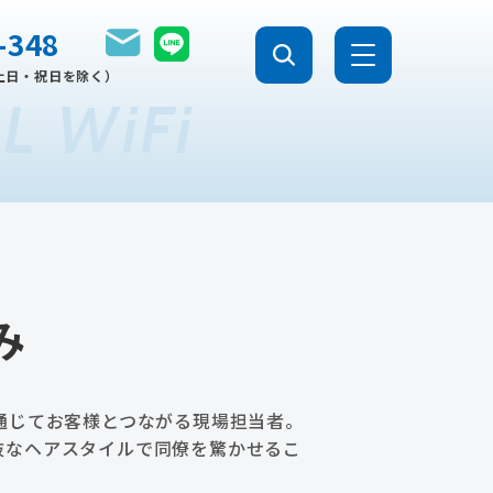
-348
0（土日・祝日を除く）
L WiFi
み
を通じてお客様とつながる現場担当者。
抜なヘアスタイルで同僚を驚かせるこ