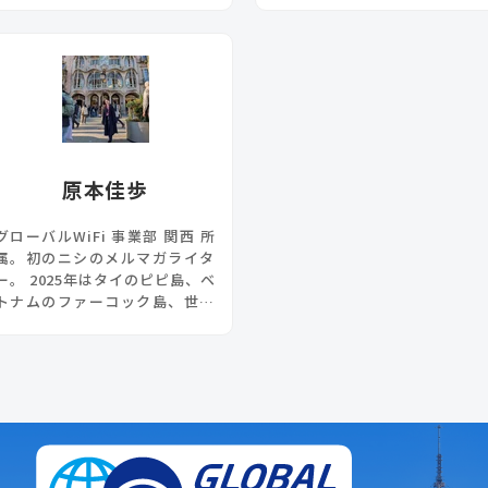
旅行が大好きで、海外には一人
で行くほど。「なんでもやって
みる」がモットー！でも、根は
人見知り。
原本佳歩
グローバルWiFi 事業部 関西 所
属。初のニシのメルマガライタ
ー。 2025年はタイのピピ島、ベ
トナムのファーコック島、世界
遺産を訪ねてスペイン・ポルト
ガルを旅するなど、ロマンと冒
険にあふれた海外旅行が大好き
♪