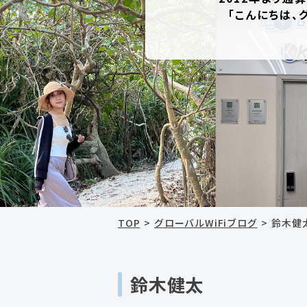
「こんにちは、
TOP
グローバルWiFiブログ
鈴木健
鈴木健太