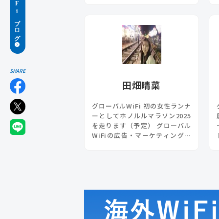
けします。座右の銘は「酒は飲
んでも飲まれるな」※ただし今
のところ全敗中。海外旅行が大
好き。
SHARE
田畑晴菜
グローバルWiFi 初の女性ランナ
ーとしてホノルルマラソン2025
を走ります（予定） グローバル
WiFiの広告・マーケティング分
野を担当。海外旅行とからあげ
が大好き♪