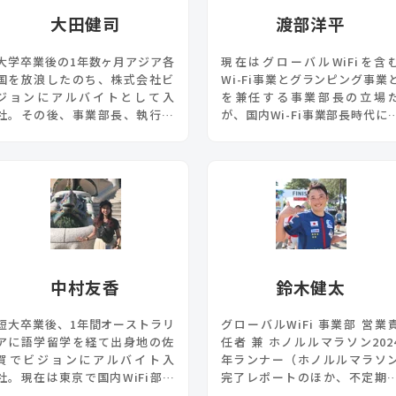
大田健司
渡部洋平
大学卒業後の1年数ヶ月アジア各
現在はグローバルWiFiを含
国を放浪したのち、株式会社ビ
Wi-Fi事業とグランピング事業
ジョンにアルバイトとして入
を兼任する事業部長の立場
社。その後、事業部長、執行役
が、国内Wi-Fi事業部長時代に
員、取締役常務執行役員COO兼
グローバルWiFiを"倒すべき
営業本部長を経て、2023年3月
手"としてライバル視していた
30日より代表取締役社長COO。
文章は意外とかわいい。
COOの目線からビジョングルー
プのさまざまな情報を発信して
いきます。
中村友香
鈴木健太
短大卒業後、1年間オーストラリ
グローバルWiFi 事業部 営業
アに語学留学を経て出身地の佐
任者 兼 ホノルルマラソン202
賀でビジョンにアルバイト入
年ランナー（ホノルルマラソ
社。現在は東京で国内WiFi部門
完了レポートのほか、不定期
のマネージャー。国内外問わず
執筆中）