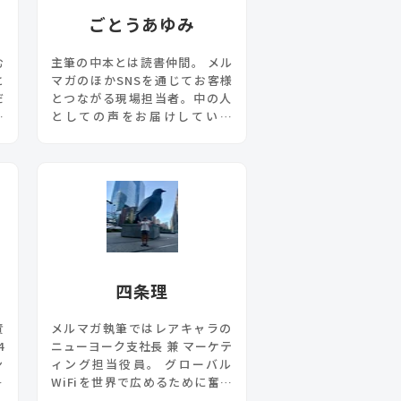
ごとうあゆみ
む
主筆の中本とは読書仲間。 メル
と
マガのほかSNSを通じてお客様
だ
とつながる現場担当者。中の人
は
としての声をお届けしていま
相
す。 多彩で奇抜なヘアスタイル
。
で同僚を驚かせることがひそか
な趣味。キャンプ好き。
四条理
責
メルマガ執筆ではレアキャラの
4
ニューヨーク支社長 兼 マーケテ
ン
ィング担当役員。 グローバル
で
WiFiを世界で広めるために奮戦
中。趣味はランニング。