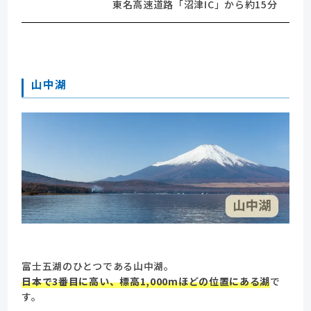
東名高速道路「沼津IC」から約15分
山中湖
富士五湖のひとつである山中湖。
日本で3番目に高い、標高1,000mほどの位置にある湖
で
す。