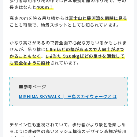
歩行者専用吊り橋の中では日本最長距離の吊り橋で、その
長さはなんと
400ｍ！
高さ70ｍを誇る吊り橋からは
富士山と駿河湾を同時に見る
ことも可能で、絶景スポットとしても知られています。
かなり高さがあるので安全面で心配な方もいるかもしれま
せんが、吊り橋は
1.6mほどの幅があるので人同士がぶつ
かることもなく
、
1㎡当たり200kgほどの重さを満載して
も安全なように設計
されています。
■参考ページ
MISHIMA SKYWALK │ 三島スカイウォークとは
デザイン性も重視されていて、歩行者がより景色を楽しめ
るように透過性の高いメッシュ構造のデザイン高欄が採用