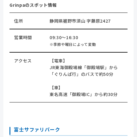
Grinpaのスポット情報
住所
静岡県裾野市須山 字藤原2427
営業時間
09:30～16:30
※季節や曜日によって変動
アクセス
【電車】
JR東海御殿場線「御殿場駅」から
「ぐりんぱ行」のバスで約50分
【車】
東名高速「御殿場IC」から約30分
富士サファリパーク