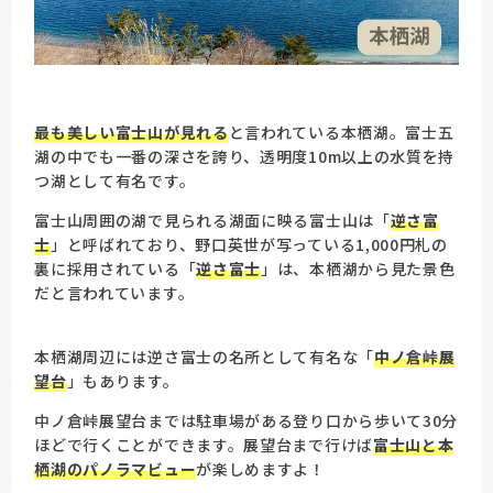
最も美しい富士山が見れる
と言われている本栖湖。富士五
湖の中でも一番の深さを誇り、透明度10m以上の水質を持
つ湖として有名です。
富士山周囲の湖で見られる湖面に映る富士山は「
逆さ富
士
」と呼ばれており、野口英世が写っている1,000円札の
裏に採用されている「
逆さ富士
」は、本栖湖から見た景色
だと言われています。
本栖湖周辺には逆さ富士の名所として有名な「
中ノ倉峠展
望台
」もあります。
中ノ倉峠展望台までは駐車場がある登り口から歩いて30分
ほどで行くことができます。展望台まで行けば
富士山と本
栖湖のパノラマビュー
が楽しめますよ！