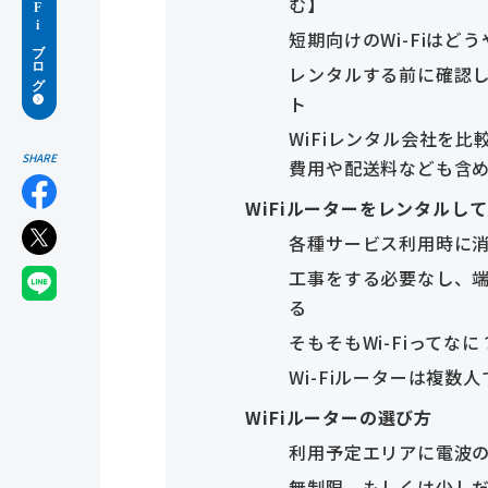
む】
短期向けのWi-Fiはど
レンタルする前に確認
ト
WiFiレンタル会社を
SHARE
費用や配送料なども含
WiFiルーターをレンタルし
各種サービス利用時に
工事をする必要なし、端
る
そもそもWi-Fiってな
Wi-Fiルーターは複数
WiFiルーターの選び方
利用予定エリアに電波
無制限、もしくは少し